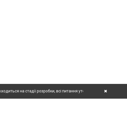
диться на стадії розробки, всі питання уточнюйте у менеджерів.
Уваг