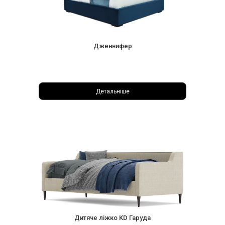
Дженнифер
Детальніше
Дитяче ліжко KD Гаруда