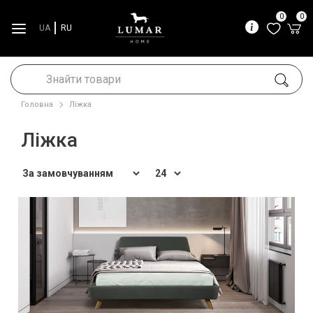
0
0
UA
RU
Головна
Ліжка
Ліжка