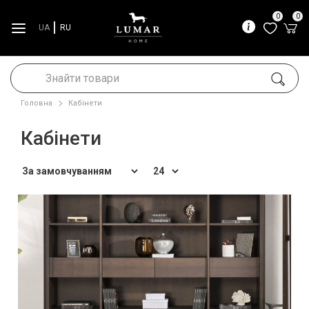
0
0
UA
RU
Головна
Кабінети
Кабінети