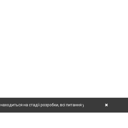
ходиться на стадії розробки, всі питання уточнюйте у менеджерів.
У