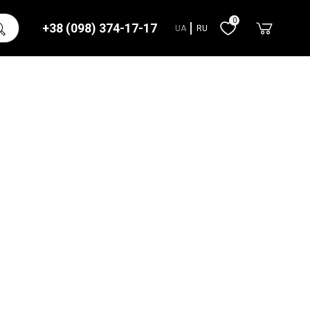
0
+38 (098) 374-17-17
UA
RU